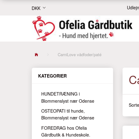
Udlejn
DKK
CarniLove vådfoder/paté
C
KATEGORIER
HUNDETRÆNING i
Blommenslyst nær Odense
Sorte
OSTEOPATI til hunde,
Blommenslyst nær Odense
FOREDRAG hos Ofelia
Gårdbutik & Hundeskole.