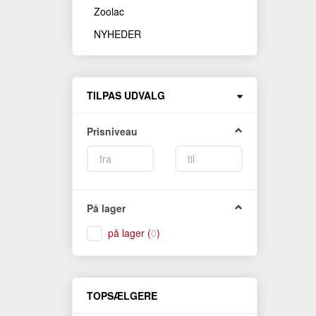
Zoolac
NYHEDER
Skifte
TILPAS UDVALG
filter
Prisniveau
På lager
på lager
(
0
)
TOPSÆLGERE