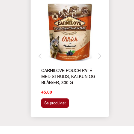
CARNILOVE POUCH PATÉ
CARNILOVE 
MED STRUDS, KALKUN OG
MED VILDSVI
BLÅBÆR, 300 G
HYBEN, 300 
45,00
45,00
Se produktet
Se produktet