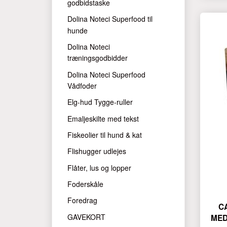
godbidstaske
Dolina Noteci Superfood til
hunde
Dolina Noteci
træningsgodbidder
Dolina Noteci Superfood
Vådfoder
Elg-hud Tygge-ruller
Emaljeskilte med tekst
Fiskeolier til hund & kat
Flishugger udlejes
Flåter, lus og lopper
Foderskåle
Foredrag
C
GAVEKORT
MED