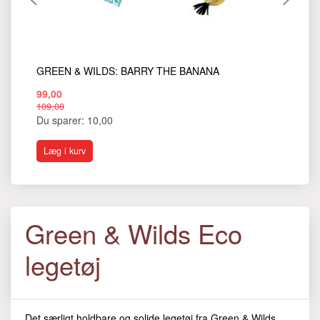
GREEN & WILDS: BARRY THE BANANA
GR
99,00
89
109,00
109
Du sparer:
10,00
Du
Læg i kurv
L
Green & Wilds Eco
legetøj
Det særligt holdbare og solide legetøj fra Green & Wilds