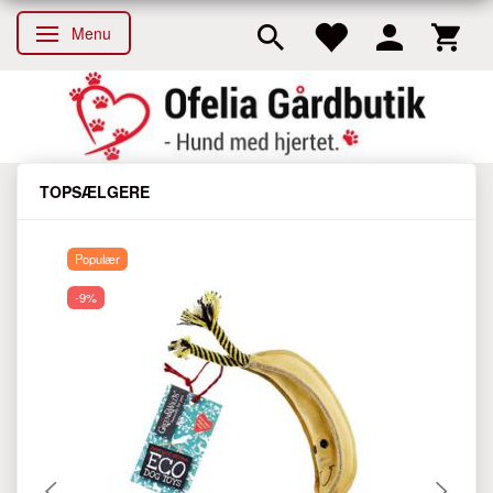
Menu
Skifte navigation
TOPSÆLGERE
Populær
-9%