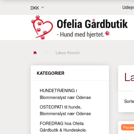
Udlejn
DKK
Lakse Kronch
L
KATEGORIER
HUNDETRÆNING i
Blommenslyst nær Odense
Sorte
OSTEOPATI til hunde,
Blommenslyst nær Odense
FOREDRAG hos Ofelia
Populæ
Gårdbutik & Hundeskole.