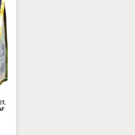
T,
AF