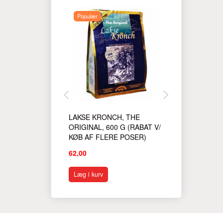
Populær
LAKSE KRONCH, THE
LAKSE KRON
ORIGINAL, 600 G (RABAT V/
600 G (RABAT
KØB AF FLERE POSER)
FLERE POSE
62,00
62,00
Læg i kurv
Læg i kurv