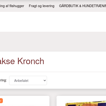
ing af flishugger
Fragt og levering
GÅRDBUTIK & HUNDETRÆNI
akse Kronch
ring:
r