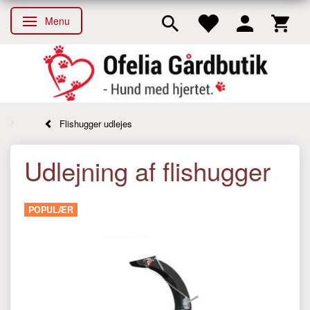
Menu
Skifte navigation
Flishugger udlejes
Udlejning af flishugger
POPULÆR