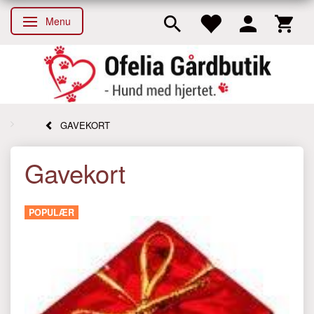
Menu
Skifte navigation
GAVEKORT
Gavekort
POPULÆR