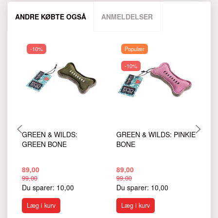
ANDRE KØBTE OGSÅ
ANMELDELSER
-10%
Populær
-10%
GREEN & WILDS:
GREEN & WILDS: PINKIE
G
GREEN BONE
BONE
B
B
89,00
89,00
11
99,00
99,00
Du sparer:
10,00
Du sparer:
10,00
Læg i kurv
Læg i kurv