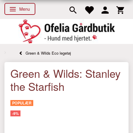
Menu
Skifte navigation
Green & Wilds Eco legetøj
Green & Wilds: Stanley
the Starfish
POPULÆR
-9%