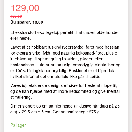
129,00
139,00
Du sparer:
10,00
Et ekstra stort øko-legetøj, perfekt til at underholde hunde -
eller heste.
Lavet af et holdbart ruskindsyderstykke, foret med hessian
for ekstra styrke, fyldt med naturlig kokosnød-fibre, plus et
jutehåndtag til ophængning i stalden, gården eller
hesteboksen. Jute er en naturlig, bæredygtig plantefiber og
er 100% biologisk nedbrydelig. Ruskindet er et biprodukt,
hvilket sikrer, at dette materiale ikke går til spilde.
Vores iøjnefaldende designs er sikre for heste at nippe til,
og de kan hjælpe med at lindre kedsomhed og give mental
stimulering.
Dimensioner: 63 cm samlet højde (inklusive håndtag på 25
cm) x 29,5 cm x 5 cm. Gennemsnitsvægt: 275 g
På lager