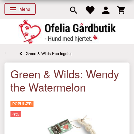
Menu
Skifte navigation
Green & Wilds Eco legetøj
Green & Wilds: Wendy
the Watermelon
POPULÆR
-7%