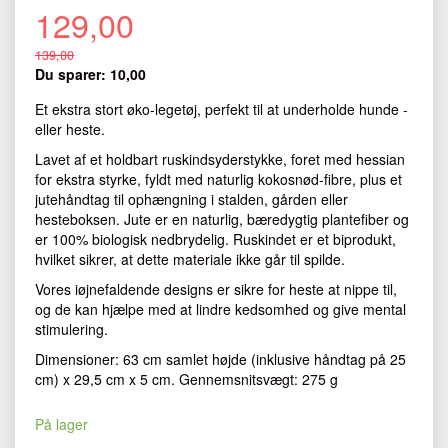
129,00
139,00
Du sparer:
10,00
Et ekstra stort øko-legetøj, perfekt til at underholde hunde -
eller heste.
Lavet af et holdbart ruskindsyderstykke, foret med hessian
for ekstra styrke, fyldt med naturlig kokosnød-fibre, plus et
jutehåndtag til ophængning i stalden, gården eller
hesteboksen. Jute er en naturlig, bæredygtig plantefiber og
er 100% biologisk nedbrydelig. Ruskindet er et biprodukt,
hvilket sikrer, at dette materiale ikke går til spilde.
Vores iøjnefaldende designs er sikre for heste at nippe til,
og de kan hjælpe med at lindre kedsomhed og give mental
stimulering.
Dimensioner: 63 cm samlet højde (inklusive håndtag på 25
cm) x 29,5 cm x 5 cm. Gennemsnitsvægt: 275 g
På lager