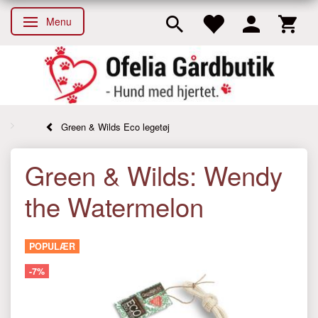
Menu
Skifte navigation
Green & Wilds Eco legetøj
Green & Wilds: Wendy
the Watermelon
POPULÆR
-7%