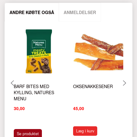
ANDRE KØBTE OGSÅ
ANMELDELSER
BARF BITES MED
OKSENAKKESENER
L
KYLLING, NATURES
3
MENU
30,00
45,00
39
Læg i kurv
Se produktet