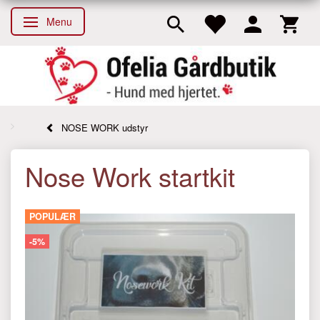
Menu
Skifte navigation
NOSE WORK udstyr
Nose Work startkit
POPULÆR
-5%