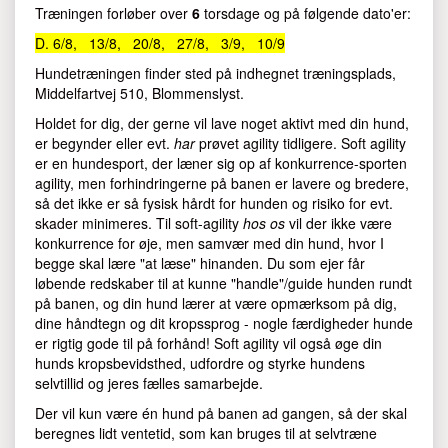
Træningen forløber over
6
torsdage og på følgende dato'er:
D. 6/8, 13/8, 20/8, 27/8, 3/9, 10/9
Hundetræningen finder sted på indhegnet træningsplads,
Middelfartvej 510, Blommenslyst.
Holdet for dig, der gerne vil lave noget aktivt med din hund,
er begynder eller evt.
har
prøvet agility tidligere. Soft agility
er en hundesport, der læner sig op af konkurrence-sporten
agility, men forhindringerne på banen er lavere og bredere,
så det ikke er så fysisk hårdt for hunden og risiko for evt.
skader minimeres. Til soft-agility
hos os
vil der ikke være
konkurrence for øje, men samvær med din hund, hvor I
begge skal lære "at læse" hinanden. Du som ejer får
løbende redskaber til at kunne "handle"/guide hunden rundt
på banen, og din hund lærer at være opmærksom på dig,
dine håndtegn og dit kropssprog - nogle færdigheder hunde
er rigtig gode til på forhånd! Soft agility vil også øge din
hunds kropsbevidsthed, udfordre og styrke hundens
selvtillid og jeres fælles samarbejde.
Der vil kun være én hund på banen ad gangen, så der skal
beregnes lidt ventetid, som kan bruges til at selvtræne