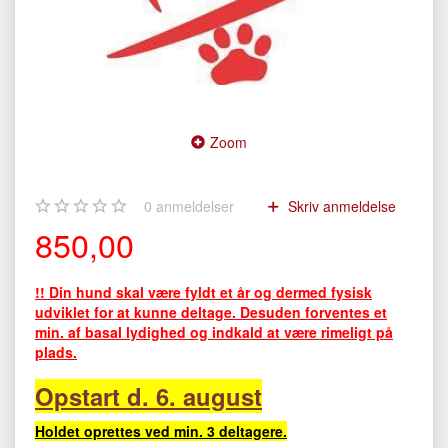
Zoom
0
anmeldelser
Skriv anmeldelse
850,00
!! Din hund skal være fyldt et år og dermed fysisk
udviklet for at kunne deltage. Desuden forventes et
min. af basal lydighed og indkald at være rimeligt på
plads.
Opstart d. 6. august
Holdet oprettes ved min. 3 deltagere.