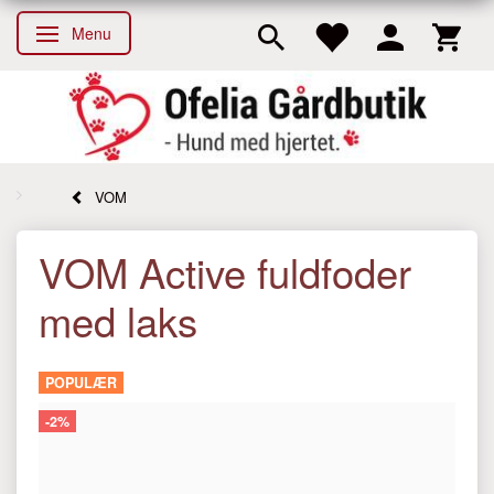
Menu
Skifte navigation
VOM
VOM Active fuldfoder
med laks
POPULÆR
-2%