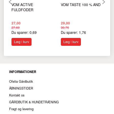
VOM ACTIVE
VOM TASTE 100 % AND
V
FULDFODER
K
27,00
29,00
29
27,69
30,76
30
Du sparer:
0,69
Du sparer:
1,76
Du
Læg i kurv
Læg i kurv
INFORMATIONER
Ofelia Gårdbutik
ÅBNINGSTIDER
Kontakt os
GÅRDBUTIK & HUNDETRÆNING
Fragt og levering