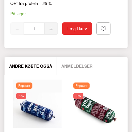
OE* fra protein
25 %
På lager
Læg i kurv
ANDRE KØBTE OGSÅ
ANMELDELSER
Populær
Populær
-2%
-6%