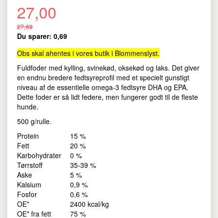
27,00
27,69
Du sparer:
0,69
Obs skal ahentes i vores butik i Blommenslyst.
Fuldfoder med kylling, svinekød, oksekød og laks. Det giver
en endnu bredere fedtsyreprofil med et specielt gunstigt
niveau af de essentielle omega-3 fedtsyre DHA og EPA.
Dette foder er så lidt federe, men fungerer godt til de fleste
hunde.
500 g/rulle.
Protein
15 %
Fett
20 %
Karbohydrater
0 %
Tørrstoff
35-39 %
Aske
5 %
Kalsium
0,9 %
Fosfor
0,6 %
OE*
2400 kcal/kg
OE* fra fett
75 %