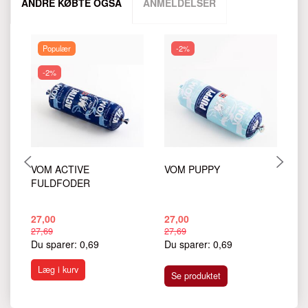
ANDRE KØBTE OGSÅ
ANMELDELSER
Populær
-2%
-2%
VOM ACTIVE
VOM PUPPY
V
FULDFODER
F
27,00
27,00
27
27,69
27,69
27
Du sparer:
0,69
Du sparer:
0,69
Du
Læg i kurv
Se produktet