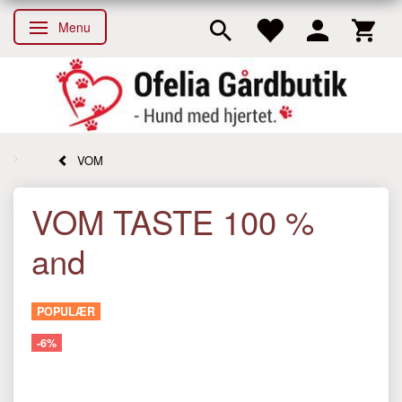
Menu
Skifte navigation
VOM
VOM TASTE 100 %
and
POPULÆR
-6%