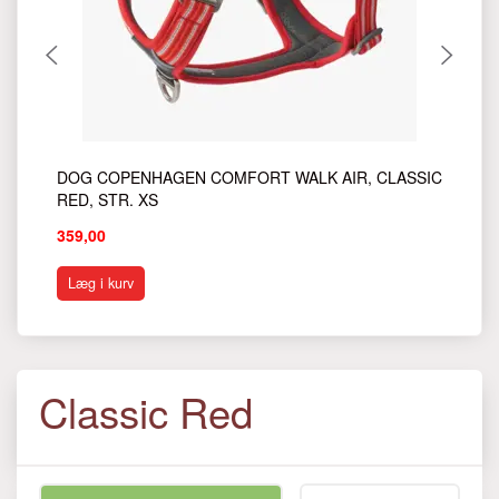
DOG COPENHAGEN COMFORT WALK AIR, CLASSIC
DO
RED, STR. XS
RE
359,00
37
Læg i kurv
S
Classic Red