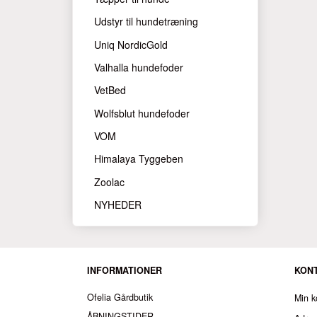
Udstyr til hundetræning
Uniq NordicGold
Valhalla hundefoder
VetBed
Wolfsblut hundefoder
VOM
Himalaya Tyggeben
Zoolac
NYHEDER
INFORMATIONER
KON
Ofelia Gårdbutik
Min k
ÅBNINGSTIDER