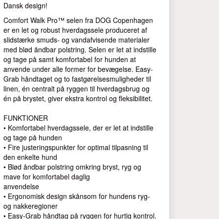
Dansk design!
Comfort Walk Pro™ selen fra DOG Copenhagen
er en let og robust hverdagssele produceret af
slidstærke smuds- og vandafvisende materialer
med blød åndbar polstring. Selen er let at indstille
og tage på samt komfortabel for hunden at
anvende under alle former for bevægelse. Easy-
Grab håndtaget og to fastgørelsesmuligheder til
linen, én centralt på ryggen til hverdagsbrug og
én på brystet, giver ekstra kontrol og fleksibilitet.
FUNKTIONER
• Komfortabel hverdagssele, der er let at indstille
og tage på hunden
• Fire justeringspunkter for optimal tilpasning til
den enkelte hund
• Blød åndbar polstring omkring bryst, ryg og
mave for komfortabel daglig
anvendelse
• Ergonomisk design skånsom for hundens ryg-
og nakkeregioner
• Easy-Grab håndtag på ryggen for hurtig kontrol.