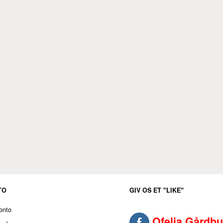
TO
GIV OS ET "LIKE"
onto
Ofelia Gårdbu