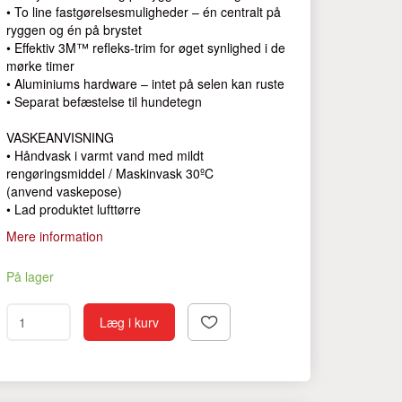
• To line fastgørelsesmuligheder – én centralt på
ryggen og én på brystet
• Effektiv 3M™ refleks-trim for øget synlighed i de
mørke timer
• Aluminiums hardware – intet på selen kan ruste
• Separat befæstelse til hundetegn
VASKEANVISNING
• Håndvask i varmt vand med mildt
rengøringsmiddel / Maskinvask 30ºC
(anvend vaskepose)
• Lad produktet lufttørre
Mere information
På lager
Læg i kurv