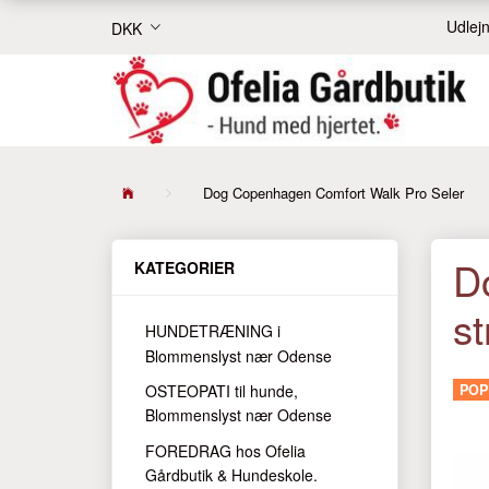
Udlejn
DKK
Dog Copenhagen Comfort Walk Pro Seler
D
KATEGORIER
st
HUNDETRÆNING i
Blommenslyst nær Odense
OSTEOPATI til hunde,
PO
Blommenslyst nær Odense
FOREDRAG hos Ofelia
Gårdbutik & Hundeskole.