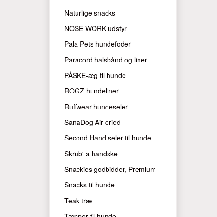
Naturlige snacks
NOSE WORK udstyr
Pala Pets hundefoder
Paracord halsbånd og liner
PÅSKE-æg til hunde
ROGZ hundeliner
Ruffwear hundeseler
SanaDog Air dried
Second Hand seler til hunde
Skrub' a handske
Snackies godbidder, Premium
Snacks til hunde
Teak-træ
Tæpper til hunde