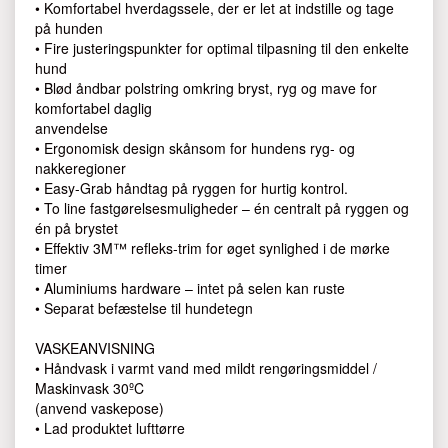
• Komfortabel hverdagssele, der er let at indstille og tage
på hunden
• Fire justeringspunkter for optimal tilpasning til den enkelte
hund
• Blød åndbar polstring omkring bryst, ryg og mave for
komfortabel daglig
anvendelse
• Ergonomisk design skånsom for hundens ryg- og
nakkeregioner
• Easy-Grab håndtag på ryggen for hurtig kontrol.
• To line fastgørelsesmuligheder – én centralt på ryggen og
én på brystet
• Effektiv 3M™ refleks-trim for øget synlighed i de mørke
timer
• Aluminiums hardware – intet på selen kan ruste
• Separat befæstelse til hundetegn
VASKEANVISNING
• Håndvask i varmt vand med mildt rengøringsmiddel /
Maskinvask 30ºC
(anvend vaskepose)
• Lad produktet lufttørre