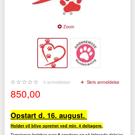
Zoom
0
anmeldelser
Skriv anmeldelse
850,00
Opstart d. 16. august.
Holdet vil blive oprettet ved min. 4 deltagere.
Træningen forløber over
6
søndage og på følgende dato'er: