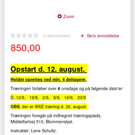
Zoom
0
anmeldelser
Skriv anmeldelse
850,00
Opstart d. 12. august.
Holdet oprettes ved min. 4 deltagere.
Træningen forløber over
6
onsdage og på følgende dato'er:
D. 12/8, 19/8, 2/9, 9/9, 16/9, 23/9
OBS
, der er IKKE træning d. 26. august.
Træningen foregår på indhegnet træningsplads,
Middelfartvej 510, Blommenslyst.
Instruktør: Lene Schultz.