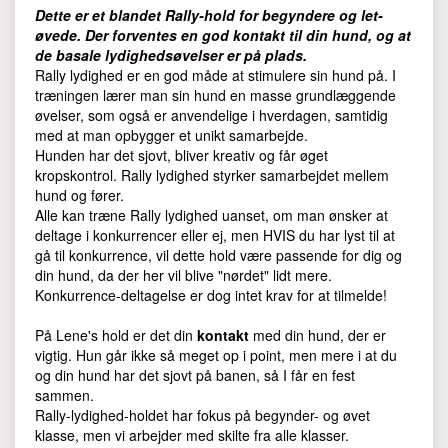
Dette er et blandet Rally-hold for begyndere og let-
øvede. Der forventes en god kontakt til din hund, og at
de basale lydighedsøvelser er på plads.
Rally lydighed er en god måde at stimulere sin hund på. I
træningen lærer man sin hund en masse grundlæggende
øvelser, som også er anvendelige i hverdagen, samtidig
med at man opbygger et unikt samarbejde.
Hunden har det sjovt, bliver kreativ og får øget
kropskontrol. Rally lydighed styrker samarbejdet mellem
hund og fører.
Alle kan træne Rally lydighed uanset, om man ønsker at
deltage i konkurrencer eller ej, men HVIS du har lyst til at
gå til konkurrence, vil dette hold være passende for dig og
din hund, da der her vil blive "nørdet" lidt mere.
Konkurrence-deltagelse er dog intet krav for at tilmelde!
På Lene's hold er det din
kontakt
med din hund, der er
vigtig. Hun går ikke så meget op i point, men mere i at du
og din hund har det sjovt på banen, så I får en fest
sammen.
Rally-lydighed-holdet har fokus på begynder- og øvet
klasse, men vi arbejder med skilte fra alle klasser.