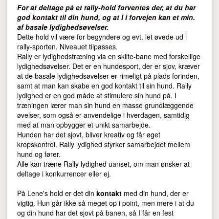
For at deltage på et rally-hold forventes der, at du har
god kontakt til din hund, og at I i forvejen kan et min.
af basale lydighedsøvelser.
Dette hold vil være for begyndere og evt. let øvede ud i
rally-sporten. Niveauet tilpasses.
Rally er lydighedstræning via en skilte-bane med forskellige
lydighedsøvelser. Det er en hundesport, der er sjov, kræver
at de basale lydighedsøvelser er rimeligt på plads forinden,
samt at man kan skabe en god kontakt til sin hund. Rally
lydighed er en god måde at stimulere sin hund på. I
træningen lærer man sin hund en masse grundlæggende
øvelser, som også er anvendelige i hverdagen, samtidig
med at man opbygger et unikt samarbejde.
Hunden har det sjovt, bliver kreativ og får øget
kropskontrol. Rally lydighed styrker samarbejdet mellem
hund og fører.
Alle kan træne Rally lydighed uanset, om man ønsker at
deltage i konkurrencer eller ej.
På Lene's hold er det din
kontakt
med din hund, der er
vigtig. Hun går ikke så meget op i point, men mere i at du
og din hund har det sjovt på banen, så I får en fest