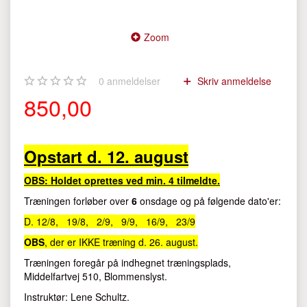
Zoom
0
anmeldelser
Skriv anmeldelse
850,00
Opstart d. 12. august
OBS: Holdet oprettes ved min. 4 tilmeldte.
Træningen forløber over
6
onsdage og på følgende dato'er:
D. 12/8, 19/8, 2/9, 9/9, 16/9, 23/9
OBS
, der er IKKE træning d. 26. august.
Træningen foregår på indhegnet træningsplads,
Middelfartvej 510, Blommenslyst.
Instruktør: Lene Schultz.