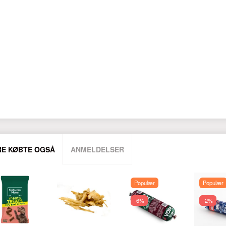
E KØBTE OGSÅ
ANMELDELSER
Populær
Populær
-6%
-2%