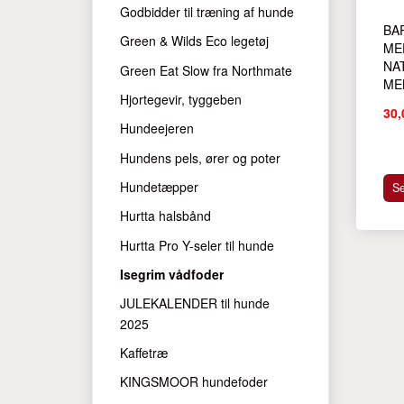
Godbidder til træning af hunde
BA
Green & Wilds Eco legetøj
ME
NA
Green Eat Slow fra Northmate
ME
Hjortegevir, tyggeben
30,
Hundeejeren
Hundens pels, ører og poter
Hundetæpper
Se
Hurtta halsbånd
Hurtta Pro Y-seler til hunde
Isegrim vådfoder
JULEKALENDER til hunde
2025
Kaffetræ
KINGSMOOR hundefoder