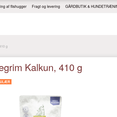
ing af flishugger
Fragt og levering
GÅRDBUTIK & HUNDETRÆNI
410 g
egrim Kalkun, 410 g
PULÆR