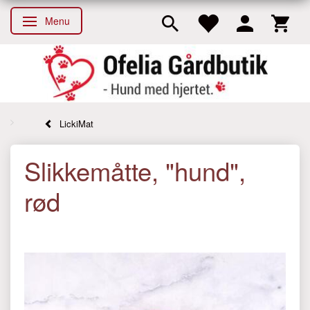
Menu
Skifte navigation
LickiMat
Slikkemåtte, "hund",
rød