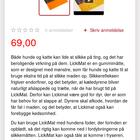
0
anmeldelser
Skriv anmeldelse
69,00
Både hunde og katte kan lide at slikke på ting, og det har
beroligende virkning på dem. LickiMat er en gummimåtte,
som er designet med mønstre, som får hunde og katte til at
bruge ekstra tid på at slikke maden op. Slikkerefleksen
frigiver endorfiner, og det betyder, at kæledyrene bliver
naturligt afslappede og trætte, når de har brugt tid på
LickiMat. Derfor kan Lickimat være god for dyr, der er som
har behov for at slappe af. Dyrene skal afkode, hvordan de
får fat i maden, og det betyder, at Lickimat også kan
forebygge kedsomhed.
Du kan bruge LickiMat med hundens foder, der forinden er
opblødt, så det rigtig kan komme ned i fordybningerne på
slikkemåtten. LickiMat kan også tåle at komme i fryseren,