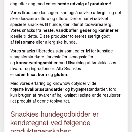
dag efter dag med vores
brede udvalg af produkter
!
Vores firbenede ledsagere kan også udvikle
allergi
- og det
sker desværre oftere og oftere. Derfor har vi udviklet
specielle snackies til hunde, der lider af fødevareallergi.
Vores snacks fra
heste, vandbøfler, geder
og
kaniner
er
ideelle til dette. Disse produkter tolereres særligt godt
af
følsomme
eller allergiske hunde.
Vores snacks tilberedes skånsomt og er
fri
for kunstige
smagsforstærkere, farvestoffer, smagsstoffer
og
konserveringsmidler
med tilsætning af førsteklasses
råvarer og ingredienser. Alle Snackies
er
uden
tilsat
korn
og
gluten
.
Med vores erfaring og knowhow opfylder vi de
højeste
kvalitetsstandarder
og hygiejnestandarder, fordi
kun brugen af råvarer af høj kvalitet i sidste ende resulterer
i et produkt af denne topkvalitet.
Snackies hundegodbidder er
kendetegnet ved følgende
produktegenskaber: