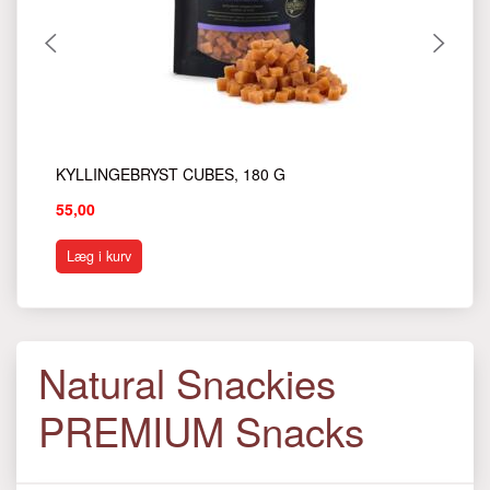
KYLLINGEBRYST CUBES, 180 G
OK
55,00
55
Læg i kurv
L
Natural Snackies
PREMIUM Snacks