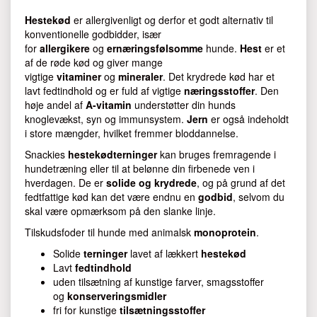
Hestekød
er allergivenligt og derfor et godt alternativ til
konventionelle godbidder, især
for
allergikere
og
ernæringsfølsomme
hunde.
Hest
er et
af de røde kød og giver mange
vigtige
vitaminer
og
mineraler
. Det krydrede kød har et
lavt fedtindhold og er fuld af vigtige
næringsstoffer
. Den
høje andel af
A-vitamin
understøtter din hunds
knoglevækst, syn og immunsystem.
Jern
er også indeholdt
i store mængder, hvilket fremmer bloddannelse.
Snackies
hestekødterninger
kan bruges fremragende i
hundetræning eller til at belønne din firbenede ven i
hverdagen. De er
solide og krydrede
, og på grund af det
fedtfattige kød kan det være endnu en
godbid
, selvom du
skal være opmærksom på den slanke linje.
Tilskudsfoder til hunde med animalsk
monoprotein
.
Solide
terninger
lavet af lækkert
hestekød
Lavt
fedtindhold
uden tilsætning af kunstige farver, smagsstoffer
og
konserveringsmidler
fri for kunstige
tilsætningsstoffer