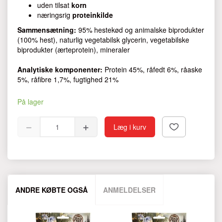
uden tilsat
korn
næringsrig
proteinkilde
Sammensætning:
95% hestekød og animalske biprodukter
(100% hest), naturlig vegetabilsk glycerin, vegetabilske
biprodukter (ærteprotein), mineraler
Analytiske komponenter:
Protein 45%, råfedt 6%, råaske
5%, råfibre 1,7%, fugtighed 21%
På lager
Læg i kurv
ANDRE KØBTE OGSÅ
ANMELDELSER