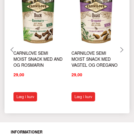
CARNILOVE SEMI
CARNILOVE SEMI
K
MOIST SNACK MED AND
MOIST SNACK MED
MI
OG ROSMARIN
VAGTEL OG OREGANO
29,00
29,00
11
14
Du
Læg i kurv
Læg i kurv
INFORMATIONER