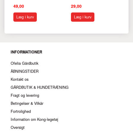
49,00
29,00
85
Læg i kurv
Læg i kurv
INFORMATIONER
Ofelia Gårdbutik
ÅBNINGSTIDER
Kontakt os
GÅRDBUTIK & HUNDETRÆNING
Fragt og levering
Betingelser & Vilkår
Fortrolighed
Information om Kong-legetøj
Oversigt