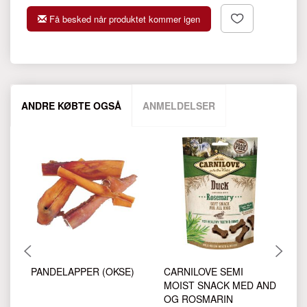
Få besked når produktet kommer igen
ANDRE KØBTE OGSÅ
ANMELDELSER
PANDELAPPER (OKSE)
CARNILOVE SEMI
B
MOIST SNACK MED AND
H
OG ROSMARIN
N