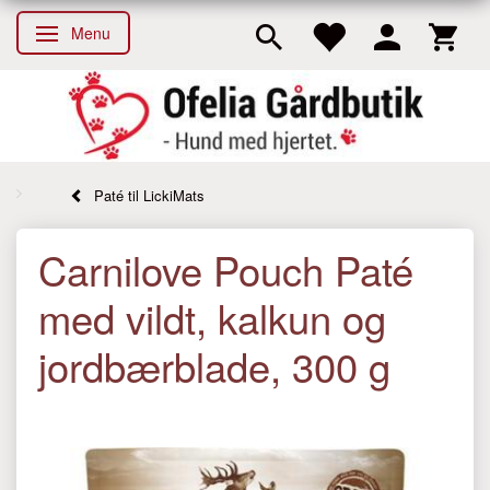
Menu
Skifte navigation
Paté til LickiMats
Carnilove Pouch Paté
med vildt, kalkun og
jordbærblade, 300 g