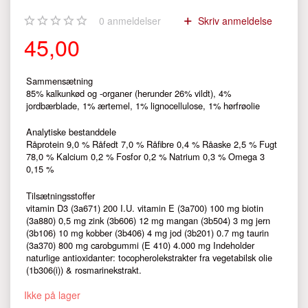
0
anmeldelser
Skriv anmeldelse
45,00
Sammensætning
85% kalkunkød og -organer (herunder 26% vildt), 4%
jordbærblade, 1% ærtemel, 1% lignocellulose, 1% hørfrøolie
Analytiske bestanddele
Råprotein 9,0 % Råfedt 7,0 % Råfibre 0,4 % Råaske 2,5 % Fugt
78,0 % Kalcium 0,2 % Fosfor 0,2 % Natrium 0,3 % Omega 3
0,15 %
Tilsætningsstoffer
vitamin D3 (3a671) 200 I.U. vitamin E (3a700) 100 mg biotin
(3a880) 0,5 mg zink (3b606) 12 mg mangan (3b504) 3 mg jern
(3b106) 10 mg kobber (3b406) 4 mg jod (3b201) 0.7 mg taurin
(3a370) 800 mg carobgummi (E 410) 4.000 mg Indeholder
naturlige antioxidanter: tocopherolekstrakter fra vegetabilsk olie
(1b306(i)) & rosmarinekstrakt.
Ikke på lager