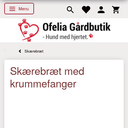
Menu
Skifte navigation
Skærebræt
Skærebræt med
krummefanger