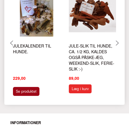
JULEKALENDER TIL
JULE-SLIK TIL HUNDE,
H
HUNDE.
CA. 1/2 KG, KALDES
H
OGSÅ PÅSKE-ÆG,
WEEKEND-SLIK, FERIE-
SLIK :-)
229,00
89,00
14
Læg i kurv
Se produktet
INFORMATIONER