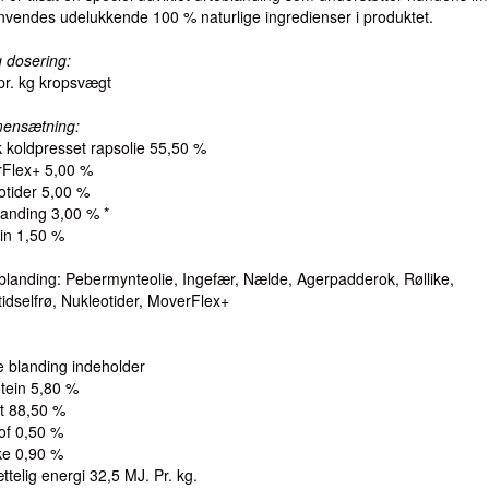
nvendes udelukkende 100 % naturlige ingredienser i produktet.
g dosering:
pr. kg kropsvægt
ensætning:
 koldpresset rapsolie 55,50 %
Flex+ 5,00 %
otider 5,00 %
landing 3,00 % *
hin 1,50 %
eblanding: Pebermynteolie, Ingefær, Nælde, Agerpadderok, Røllike,
idselfrø, Nukleotider, MoverFlex+
 blanding indeholder
tein 5,80 %
t 88,50 %
of 0,50 %
e 0,90 %
telig energi 32,5 MJ. Pr. kg.