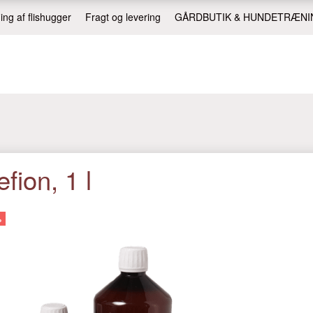
ing af flishugger
Fragt og levering
GÅRDBUTIK & HUNDETRÆNI
fion, 1 l
%