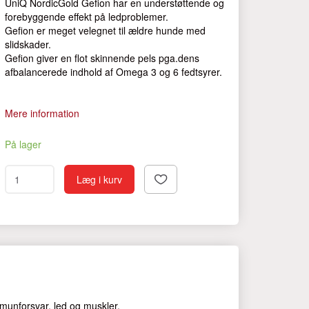
UniQ NordicGold Gefion har en understøttende og
forebyggende effekt på ledproblemer.
Gefion er meget velegnet til ældre hunde med
slidskader.
Gefion giver en flot skinnende pels pga.dens
afbalancerede indhold af Omega 3 og 6 fedtsyrer.
Mere information
På lager
Læg i kurv
mmunforsvar, led og muskler.