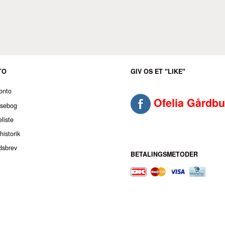
TO
GIV OS ET "LIKE"
onto
Ofelia Gårdbu
ssebog
liste
historik
dsbrev
BETALINGSMETODER