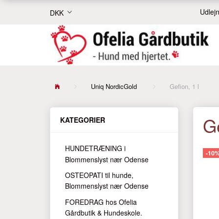
Udlejn
DKK
Uniq NordicGold
Gefion, 1 l
Ge
KATEGORIER
HUNDETRÆNING i
-10
Blommenslyst nær Odense
OSTEOPATI til hunde,
Blommenslyst nær Odense
FOREDRAG hos Ofelia
Gårdbutik & Hundeskole.