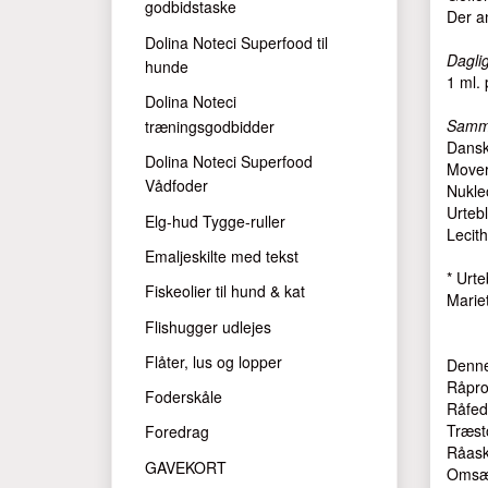
godbidstaske
Der a
Dolina Noteci Superfood til
Dagli
hunde
1 ml. 
Dolina Noteci
Samm
træningsgodbidder
Dansk
Dolina Noteci Superfood
Mover
Vådfoder
Nukle
Urteb
Elg-hud Tygge-ruller
Lecit
Emaljeskilte med tekst
* Urt
Fiskeolier til hund & kat
Mariet
Flishugger udlejes
Flåter, lus og lopper
Denne
Råpro
Foderskåle
Råfed
Træst
Foredrag
Råask
GAVEKORT
Omsæt