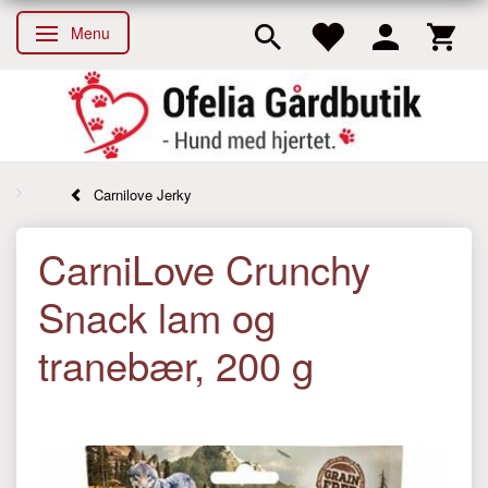
Menu
Skifte navigation
Carnilove Jerky
CarniLove Crunchy
Snack lam og
tranebær, 200 g