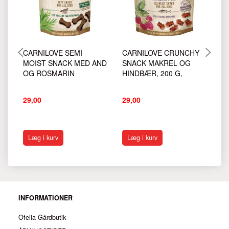
CARNILOVE SEMI
CARNILOVE CRUNCHY
C
MOIST SNACK MED AND
SNACK MAKREL OG
S
OG ROSMARIN
HINDBÆR, 200 G,
TI
29,00
29,00
29
Læg i kurv
Læg i kurv
INFORMATIONER
Ofelia Gårdbutik