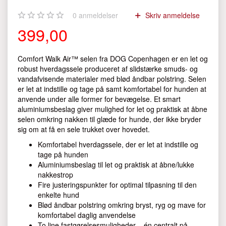
0
anmeldelser
Skriv anmeldelse
399,00
Comfort Walk Air™ selen fra DOG Copenhagen er en let og
robust hverdagssele produceret af slidstærke smuds- og
vandafvisende materialer med blød åndbar polstring. Selen
er let at indstille og tage på samt komfortabel for hunden at
anvende under alle former for bevægelse. Et smart
aluminiumsbeslag giver mulighed for let og praktisk at åbne
selen omkring nakken til glæde for hunde, der ikke bryder
sig om at få en sele trukket over hovedet.
Komfortabel hverdagssele, der er let at indstille og
tage på hunden
Aluminiumsbeslag til let og praktisk at åbne/lukke
nakkestrop
Fire justeringspunkter for optimal tilpasning til den
enkelte hund
Blød åndbar polstring omkring bryst, ryg og mave for
komfortabel daglig anvendelse
To line fastgørelsesmuligheder – én centralt på