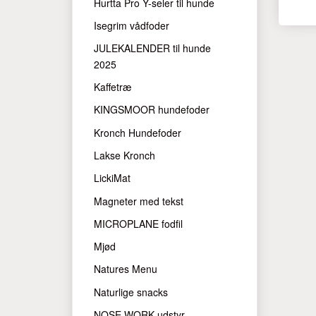
Hurtta Pro Y-seler til hunde
Isegrim vådfoder
JULEKALENDER til hunde
2025
Kaffetræ
KINGSMOOR hundefoder
Kronch Hundefoder
Lakse Kronch
LickiMat
Magneter med tekst
MICROPLANE fodfil
Mjød
Natures Menu
Naturlige snacks
NOSE WORK udstyr