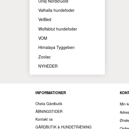
Uniq NordicGold
Valhalla hundefoder
VetBed
Wolfsblut hundefoder
VOM
Himalaya Tyggeben
Zoolac
NYHEDER
INFORMATIONER
KON
Ofelia Gårdbutik
Min k
ÅBNINGSTIDER
Adre
Kontakt os
Ønske
GÅRDBUTIK & HUNDETRÆNING
Ordre