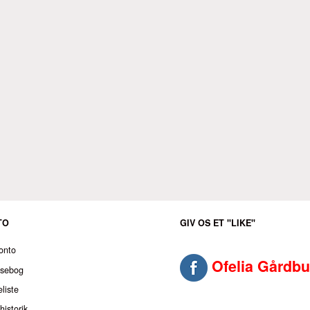
TO
GIV OS ET "LIKE"
onto
Ofelia Gårdbu
ssebog
liste
historik