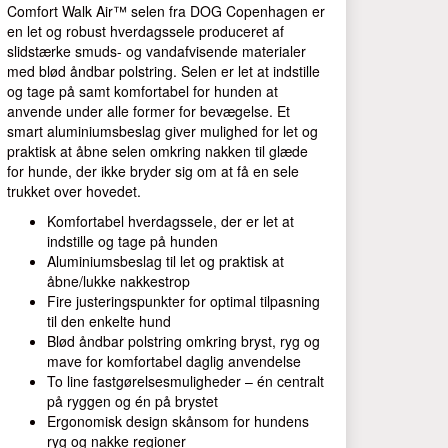
Comfort Walk Air™ selen fra DOG Copenhagen er
en let og robust hverdagssele produceret af
slidstærke smuds- og vandafvisende materialer
med blød åndbar polstring. Selen er let at indstille
og tage på samt komfortabel for hunden at
anvende under alle former for bevægelse. Et
smart aluminiumsbeslag giver mulighed for let og
praktisk at åbne selen omkring nakken til glæde
for hunde, der ikke bryder sig om at få en sele
trukket over hovedet.
Komfortabel hverdagssele, der er let at
indstille og tage på hunden
Aluminiumsbeslag til let og praktisk at
åbne/lukke nakkestrop
Fire justeringspunkter for optimal tilpasning
til den enkelte hund
Blød åndbar polstring omkring bryst, ryg og
mave for komfortabel daglig anvendelse
To line fastgørelsesmuligheder – én centralt
på ryggen og én på brystet
Ergonomisk design skånsom for hundens
ryg og nakke regioner