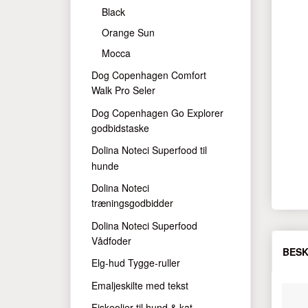
Black
Orange Sun
Mocca
Dog Copenhagen Comfort
Walk Pro Seler
Dog Copenhagen Go Explorer
godbidstaske
Dolina Noteci Superfood til
hunde
Dolina Noteci
træningsgodbidder
Dolina Noteci Superfood
Vådfoder
BESK
Elg-hud Tygge-ruller
Emaljeskilte med tekst
Fiskeolier til hund & kat