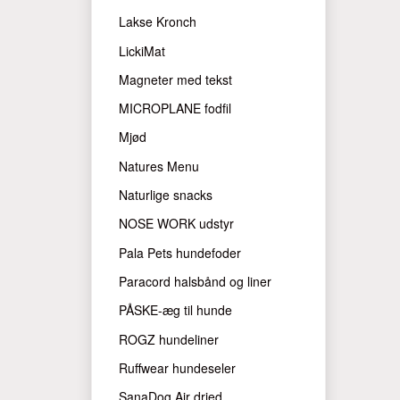
Lakse Kronch
LickiMat
Magneter med tekst
MICROPLANE fodfil
Mjød
Natures Menu
Naturlige snacks
NOSE WORK udstyr
Pala Pets hundefoder
Paracord halsbånd og liner
PÅSKE-æg til hunde
ROGZ hundeliner
Ruffwear hundeseler
SanaDog Air dried