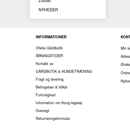
Zoolac
NYHEDER
INFORMATIONER
KON
Ofelia Gårdbutik
Min k
ÅBNINGSTIDER
Adre
Kontakt os
Ønske
GÅRDBUTIK & HUNDETRÆNING
Ordre
Fragt og levering
Nyhe
Betingelser & Vilkår
Fortrolighed
Information om Kong-legetøj
Oversigt
Returneringsformular