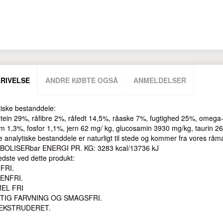
RIVELSE
ANDRE KØBTE OGSÅ
ANMELDELSER
tiske bestanddele:
tein 29%, råfibre 2%, råfedt 14,5%, råaske 7%, fugtighed 25%, omeg
um 1,3%, fosfor 1,1%, jern 62 mg/ kg, glucosamin 3930 mg/kg, taurin 2
e analytiske bestanddele er naturligt til stede og kommer fra vores råmater
OLISERbar ENERGI PR. KG: 3283 kcal/13736 kJ
edste ved dette produkt:
FRI.
ENFRI.
EL FRI
TIG FARVNING OG SMAGSFRI.
 EKSTRUDERET.