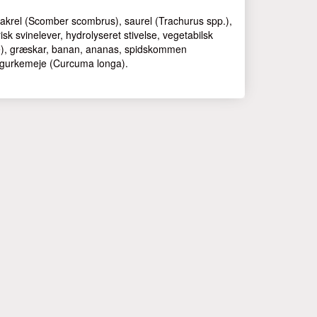
, makrel (Scomber scombrus), saurel (Trachurus spp.),
sk svinelever, hydrolyseret stivelse, vegetabilsk
ae), græskar, banan, ananas, spidskommen
), gurkemeje (Curcuma longa).