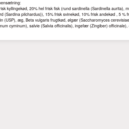
ensætning:
isk kyllingekød, 20% hel frisk fisk (rund sardinella (Sardinella aurita)
rd (Sardina pilchardus)), 15% frisk svinekød, 10% frisk andekød , 5 % fri
rin (USP), æg, Beta vulgaris frugtkød, ølgær (Saccharomyces cerevisi
um cyminum), salvie (Salvia officinalis), ingefær (Zingiber) officinale