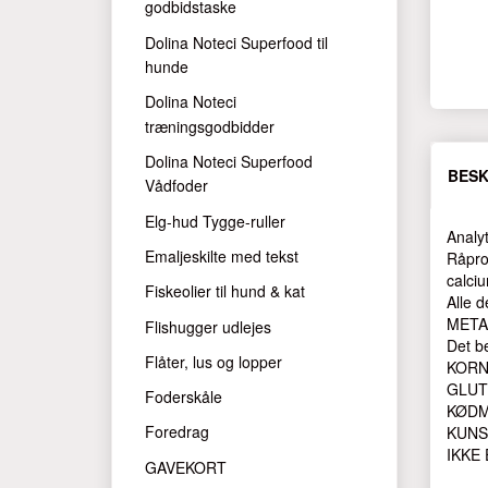
godbidstaske
Dolina Noteci Superfood til
hunde
Dolina Noteci
træningsgodbidder
Dolina Noteci Superfood
BESK
Vådfoder
Elg-hud Tygge-ruller
Analy
Emaljeskilte med tekst
Råpro
calci
Fiskeolier til hund & kat
Alle d
METAB
Flishugger udlejes
Det b
Flåter, lus og lopper
KORN
GLUT
Foderskåle
KØDM
Foredrag
KUNS
IKKE
GAVEKORT