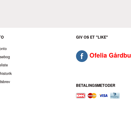
TO
GIV OS ET "LIKE"
onto
Ofelia Gårdbu
ssebog
liste
historik
dsbrev
BETALINGSMETODER