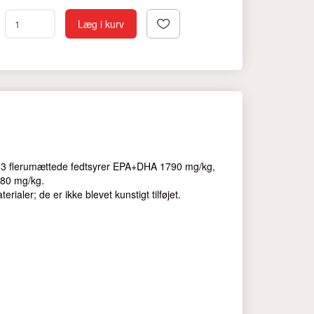
Læg i kurv
a-3 flerumættede fedtsyrer EPA+DHA 1790 mg/kg,
680 mg/kg.
ialer; de er ikke blevet kunstigt tilføjet.