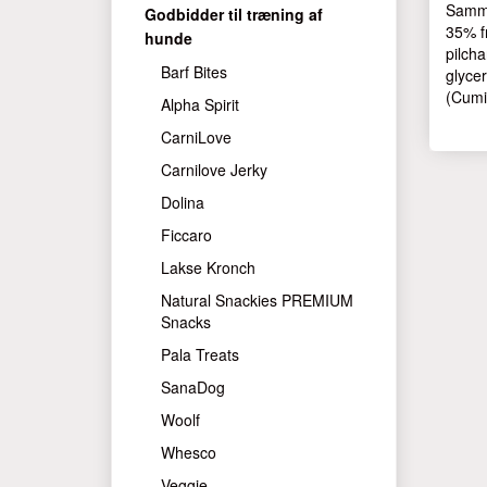
Samm
Godbidder til træning af
35% fr
hunde
pilcha
Barf Bites
glyce
(Cumin
Alpha Spirit
CarniLove
Carnilove Jerky
Dolina
Ficcaro
Lakse Kronch
Natural Snackies PREMIUM
Snacks
Pala Treats
SanaDog
Woolf
Whesco
Veggie