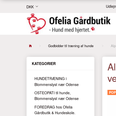
Udlejn
DKK
Godbidder til træning af hunde
Alp
Al
KATEGORIER
ve
HUNDETRÆNING i
Blommenslyst nær Odense
OSTEOPATI til hunde,
PO
Blommenslyst nær Odense
FOREDRAG hos Ofelia
Gårdbutik & Hundeskole.