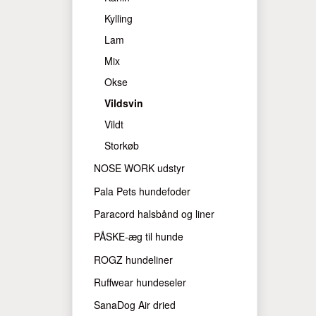
Kylling
Lam
Mix
Okse
Vildsvin
Vildt
Storkøb
NOSE WORK udstyr
Pala Pets hundefoder
Paracord halsbånd og liner
PÅSKE-æg til hunde
ROGZ hundeliner
Ruffwear hundeseler
SanaDog Air dried