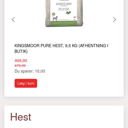
KINGSMOOR PURE HEST, 9,5 KG (AFHENTNING I
KI
BUTIK)
BU
469,00
18
479,00
199
Du sparer:
10,00
Du
Læg i kurv
S
Hest