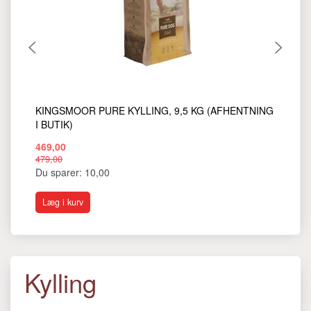
KINGSMOOR PURE KYLLING, 9,5 KG (AFHENTNING
KI
I BUTIK)
469,00
18
479,00
199
Du sparer:
10,00
Du
Læg i kurv
L
Kylling