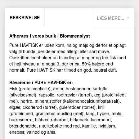
BESKRIVELSE
LÆS MERE...
Afhentes i vores butik i Blommenslyst
Pure HAVFISK er uden korn, ris og majs og derfor et oplagt
valg til hunde, der døjer med allergi eller sart mave.
Opskriften indeholder en blanding af mager og fed fisk med
et højt niveau af omega 3, der er ca. 50% højere end
normalt. Pure HAVFISK har tilmed en god, neutral duft.
Råvarerne i PURE HAVFISK er:
Fisk (proteinmel/olie), ærter, hestebønner, kartoffel
(stivelsesmel), rapsolie, roetrævler (tørret), æg (protein/fedt
mel), hørfrø, mineralstoffer (kalk/monocalciumfosfat/salt),
ølgær, cikorierod (tørret), gulerødder (tørret), krill
(proteinmel), grønlæbet musling (mel), tang, hyben, æble,
burresnerre, blåbær, rabarber, birkebark, lucerneurt,
brændenælde, mælkebøtte med rod, kamille, hvidtjørn,
enebær, valnød og anis.