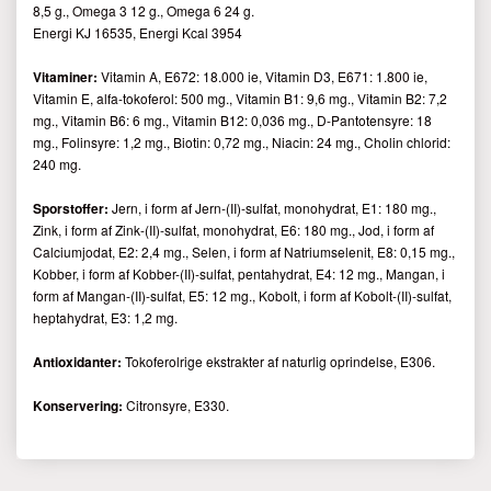
8,5 g., Omega 3 12 g., Omega 6 24 g.
Energi KJ 16535, Energi Kcal 3954
Vitaminer:
Vitamin A, E672: 18.000 ie, Vitamin D3, E671: 1.800 ie,
Vitamin E, alfa-tokoferol: 500 mg., Vitamin B1: 9,6 mg., Vitamin B2: 7,2
mg., Vitamin B6: 6 mg., Vitamin B12: 0,036 mg., D-Pantotensyre: 18
mg., Folinsyre: 1,2 mg., Biotin: 0,72 mg., Niacin: 24 mg., Cholin chlorid:
240 mg.
Sporstoffer:
Jern, i form af Jern-(II)-sulfat, monohydrat, E1: 180 mg.,
Zink, i form af Zink-(II)-sulfat, monohydrat, E6: 180 mg., Jod, i form af
Calciumjodat, E2: 2,4 mg., Selen, i form af Natriumselenit, E8: 0,15 mg.,
Kobber, i form af Kobber-(II)-sulfat, pentahydrat, E4: 12 mg., Mangan, i
form af Mangan-(II)-sulfat, E5: 12 mg., Kobolt, i form af Kobolt-(II)-sulfat,
heptahydrat, E3: 1,2 mg.
Antioxidanter:
Tokoferolrige ekstrakter af naturlig oprindelse, E306.
Konservering:
Citronsyre, E330.