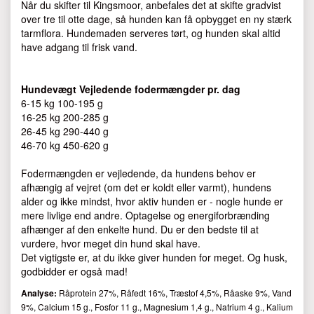
Når du skifter til Kingsmoor, anbefales det at skifte gradvist
over tre til otte dage, så hunden kan få opbygget en ny stærk
tarmflora. Hundemaden serveres tørt, og hunden skal altid
have adgang til frisk vand.
Hundevægt Vejledende fodermængder pr. dag
6-15 kg 100-195 g
16-25 kg 200-285 g
26-45 kg 290-440 g
46-70 kg 450-620 g
Fodermængden er vejledende, da hundens behov er
afhængig af vejret (om det er koldt eller varmt), hundens
alder og ikke mindst, hvor aktiv hunden er - nogle hunde er
mere livlige end andre. Optagelse og energiforbrænding
afhænger af den enkelte hund. Du er den bedste til at
vurdere, hvor meget din hund skal have.
Det vigtigste er, at du ikke giver hunden for meget. Og husk,
godbidder er også mad!
Analyse:
Råprotein 27%, Råfedt 16%, Træstof 4,5%, Råaske 9%, Vand
9%, Calcium 15 g., Fosfor 11 g., Magnesium 1,4 g., Natrium 4 g., Kalium