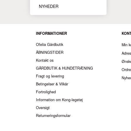
NYHEDER
INFORMATIONER
KON
Ofelia Gårdbutik
Min k
ÅBNINGSTIDER
Adre
Kontakt os
Ønske
GÅRDBUTIK & HUNDETRÆNING
Ordre
Fragt og levering
Nyhe
Betingelser & Vilkår
Fortrolighed
Information om Kong-legetøj
Oversigt
Returneringsformular