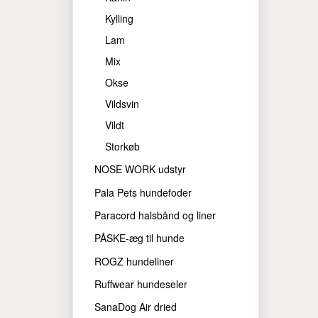
Kylling
Lam
Mix
Okse
Vildsvin
Vildt
Storkøb
NOSE WORK udstyr
Pala Pets hundefoder
Paracord halsbånd og liner
PÅSKE-æg til hunde
ROGZ hundeliner
Ruffwear hundeseler
SanaDog Air dried