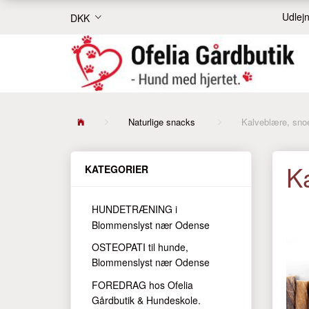
Udlejn
DKK
Naturlige snacks
Kalveblære, snoe
Ka
KATEGORIER
HUNDETRÆNING i
Blommenslyst nær Odense
OSTEOPATI til hunde,
Blommenslyst nær Odense
FOREDRAG hos Ofelia
Gårdbutik & Hundeskole.