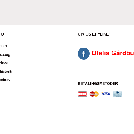
TO
GIV OS ET "LIKE"
onto
Ofelia Gårdbu
ssebog
liste
historik
dsbrev
BETALINGSMETODER