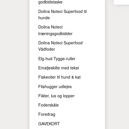
godbidstaske
Dolina Noteci Superfood til
hunde
Dolina Noteci
træningsgodbidder
Dolina Noteci Superfood
Vådfoder
Elg-hud Tygge-ruller
Emaljeskilte med tekst
Fiskeolier til hund & kat
Flishugger udlejes
Flåter, lus og lopper
Foderskåle
Foredrag
GAVEKORT