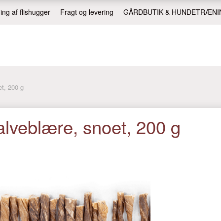
ing af flishugger
Fragt og levering
GÅRDBUTIK & HUNDETRÆNI
t, 200 g
lveblære, snoet, 200 g