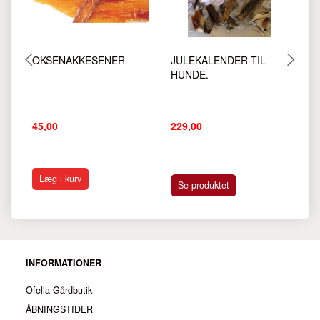
OKSENAKKESENER
JULEKALENDER TIL
H
HUNDE.
45,00
229,00
45
Læg i kurv
Se produktet
INFORMATIONER
Ofelia Gårdbutik
ÅBNINGSTIDER